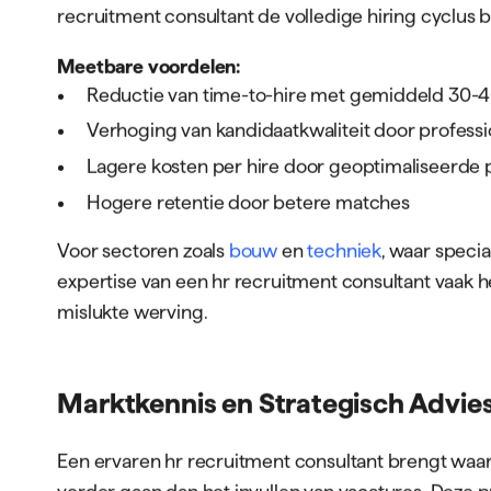
recruitment consultant de volledige hiring cyclus 
Meetbare voordelen:
Reductie van time-to-hire met gemiddeld 30-
Verhoging van kandidaatkwaliteit door profess
Lagere kosten per hire door geoptimaliseerde
Hogere retentie door betere matches
Voor sectoren zoals
bouw
en
techniek
, waar specia
expertise van een hr recruitment consultant vaak h
mislukte werving.
Marktkennis en Strategisch Advie
Een ervaren hr recruitment consultant brengt waa
verder gaan dan het invullen van vacatures. Deze p