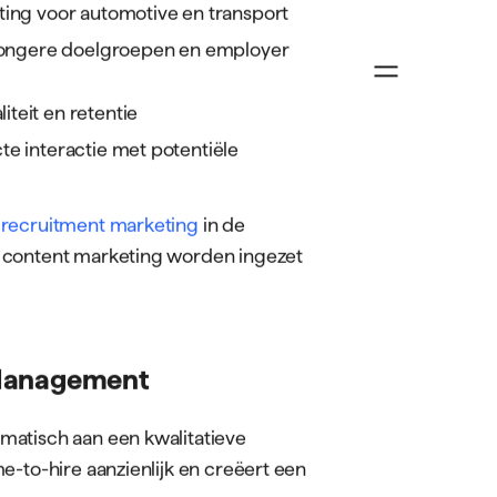
ting voor automotive en transport
 jongere doelgroepen en employer
n
Over ons
Succesverhalen
Vacatures
Contact
teit en retentie
te interactie met potentiële
Bouw
Productie
t
recruitment marketing
in de
Logistiek
Automotive
n content marketing worden ingezet
 Management
matisch aan een kwalitatieve
e-to-hire aanzienlijk en creëert een