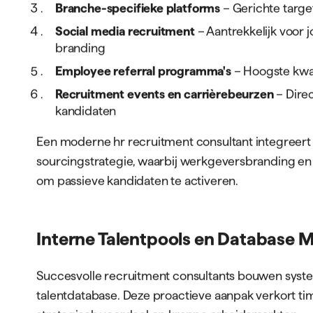
Branche-specifieke platforms
– Gerichte targe
Social media recruitment
– Aantrekkelijk voor
GRATIS BOEK
Voor opdrachtgevers
Voor kandidate
branding
Employee referral programma's
– Hoogste kwali
Recruitment events en carrièrebeurzen
– Direc
kandidaten
ONZE DIENSTEN
BRANCHES
RPO
Techniek
Een moderne hr recruitment consultant integreer
Interim Recruitment
Transport
sourcingstrategie, waarbij werkgeversbranding e
Recruitment Marketing
om passieve kandidaten te activeren.
Zorg
Contentcreatie
AI-oplossingen
Werken-bij websites
Interne Talentpools en Database
Succesvolle recruitment consultants bouwen syste
talentdatabase. Deze proactieve aanpak verkort tim