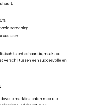
beheert.
40%
ionele screening
 processen
listisch talent schaars is, maakt de
et verschil tussen een succesvolle en
s
rdevolle marktinzichten mee die
rofessional adviseert over