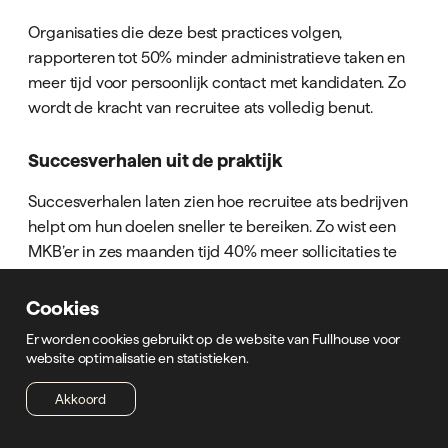
Organisaties die deze best practices volgen,
rapporteren tot 50% minder administratieve taken en
meer tijd voor persoonlijk contact met kandidaten. Zo
wordt de kracht van recruitee ats volledig benut.
Succesverhalen uit de praktijk
Succesverhalen laten zien hoe recruitee ats bedrijven
helpt om hun doelen sneller te bereiken. Zo wist een
MKB’er in zes maanden tijd 40% meer sollicitaties te
ontvangen door het proces te optimaliseren. Een
grootbedrijf betrok hiring managers actiever via
Cookies
teamfeedback, wat leidde tot betere matches.
Er worden cookies gebruikt op de website van Fullhouse voor
website optimalisatie en statistieken.
Benieuwd naar meer inspirerende voorbeelden? Bekijk
de
succesverhalen over recruitmentsoftware
en
Akkoord
ontdek hoe diverse organisaties hun
recruitmenttransformatie hebben gerealiseerd met