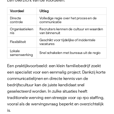
Een overzicht van de voordelen:
Voordeel
Uitleg
Directe
Volledige regie over het proces en de
controle
communicatie
Organisatieken
Recruiters kennen de cultuur en waarden
nis
van binnenuit
Geschikt voor tijdelijke of incidentele
Flexibiliteit
vacatures
Lokale
Snel schakelen met bureaus uit de regio
samenwerking
Een praktijkvoorbeeld: een klein familiebedrijf zoekt
een specialist voor een eenmalig project. Dankzij korte
communicatielijnen en directe kennis van de
bedrijfscultuur kan de juiste kandidaat snel
geselecteerd worden. In zulke situaties heeft
traditionele werving een streepje voor op rpo staffing,
vooral als de wervingsvraag beperkt en overzichtelijk
is.