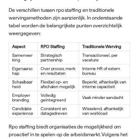
De verschillen tussen rpo staffing en traditionele
wervingsmethoden zijn aanzienlijk. In onderstaande
tabel worden de belangrijkste punten overzichtelijk
weergegeven:
Aspect
RPO Staffing
Traditionele Werving
Samenwer
Strategisch
Transactioneel, per
king
partnership
vacature
Eigenaarsc
Over proces, merk
Interne HR of extern
hap
en resultaten
bureau
Schaalbaar
Flexibel op- en
Beperkt, afhankelijk van
heid
afschalen mogelijk
interne capaciteit
Employer
Volledig
Vaak minder aandacht
branding
geïntegreerd
Candidate
Consistent en
Wisselend, afhankelijk
experience
datagedreven
van workload
Rpo staffing biedt organisaties de mogelijkheid om
proactief in te spelen op de arbeidsmarkt. Volgens het