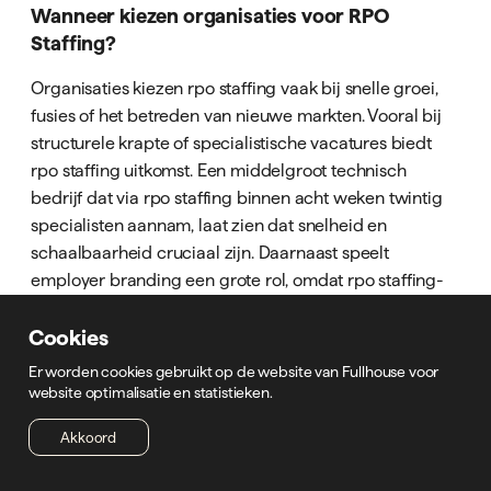
Wanneer kiezen organisaties voor RPO
Staffing?
Organisaties kiezen rpo staffing vaak bij snelle groei,
fusies of het betreden van nieuwe markten. Vooral bij
structurele krapte of specialistische vacatures biedt
rpo staffing uitkomst. Een middelgroot technisch
bedrijf dat via rpo staffing binnen acht weken twintig
specialisten aannam, laat zien dat snelheid en
schaalbaarheid cruciaal zijn. Daarnaast speelt
employer branding een grote rol, omdat rpo staffing-
partners vaak als verlengstuk van het merk optreden.
Meer praktijkvoorbeelden zijn te vinden bij
Cookies
Succesverhalen uit de praktijk
, waar diverse sectoren
Er worden cookies gebruikt op de website van Fullhouse voor
hun ervaringen met rpo staffing delen.
website optimalisatie en statistieken.
Akkoord
Wanneer werkt traditionele werving beter?