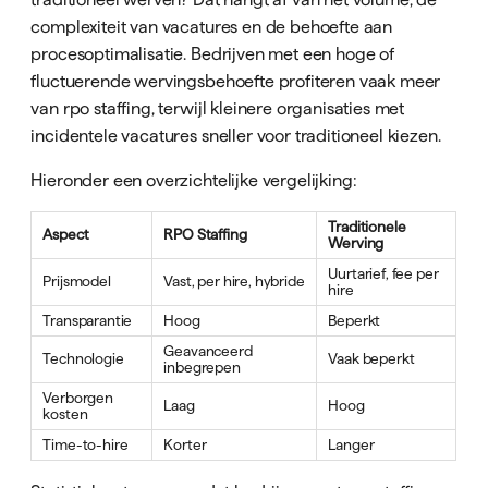
complexiteit van vacatures en de behoefte aan
procesoptimalisatie. Bedrijven met een hoge of
fluctuerende wervingsbehoefte profiteren vaak meer
van rpo staffing, terwijl kleinere organisaties met
incidentele vacatures sneller voor traditioneel kiezen.
Hieronder een overzichtelijke vergelijking:
Traditionele
Aspect
RPO Staffing
Werving
Uurtarief, fee per
Prijsmodel
Vast, per hire, hybride
hire
Transparantie
Hoog
Beperkt
Geavanceerd
Technologie
Vaak beperkt
inbegrepen
Verborgen
Laag
Hoog
kosten
Time-to-hire
Korter
Langer