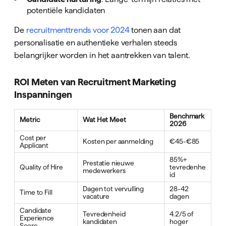
potentiële kandidaten
De
recruitmenttrends voor 2024
tonen aan dat
personalisatie en authentieke verhalen steeds
belangrijker worden in het aantrekken van talent.
ROI Meten van Recruitment Marketing
Inspanningen
Benchmark
Metric
Wat Het Meet
2026
Cost per
Kosten per aanmelding
€45-€85
Applicant
85%+
Prestatie nieuwe
Quality of Hire
tevredenhe
medewerkers
id
Dagen tot vervulling
28-42
Time to Fill
vacature
dagen
Candidate
Tevredenheid
4.2/5 of
Experience
kandidaten
hoger
Score