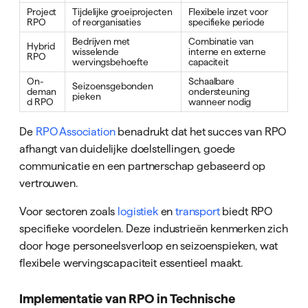
Project
Tijdelijke groeiprojecten
Flexibele inzet voor
RPO
of reorganisaties
specifieke periode
Bedrijven met
Combinatie van
Hybrid
wisselende
interne en externe
RPO
wervingsbehoefte
capaciteit
On-
Schaalbare
Seizoensgebonden
deman
ondersteuning
pieken
d RPO
wanneer nodig
De
RPO Association
benadrukt dat het succes van RPO
afhangt van duidelijke doelstellingen, goede
communicatie en een partnerschap gebaseerd op
vertrouwen.
Voor sectoren zoals
logistiek
en
transport
biedt RPO
specifieke voordelen. Deze industrieën kenmerken zich
door hoge personeelsverloop en seizoenspieken, wat
flexibele wervingscapaciteit essentieel maakt.
Implementatie van RPO in Technische