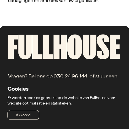
uitdagingen en ambities van uw organisatie.
Vragen? Bel ons op
030 24 96 144
, of stuur een
mailtje naar
hello@wearefullhouse.nl
Cookies
Er worden cookies gebruikt op de website van Fullhouse voor
website optimalisatie en statistieken.
Connect
Akkoord
Hoofdkantoor
Zuid-Holland
Noord-Brabant