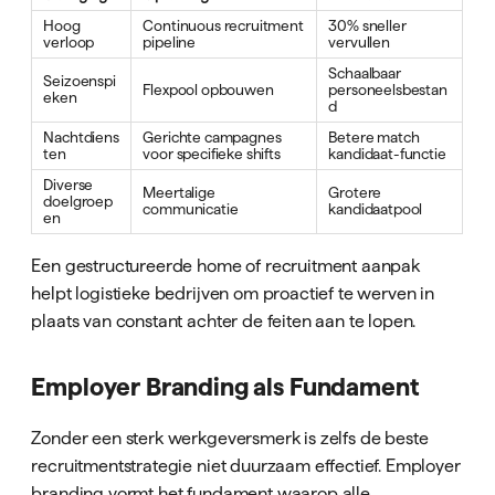
Hoog
Continuous recruitment
30% sneller
verloop
pipeline
vervullen
Schaalbaar
Seizoenspi
Flexpool opbouwen
personeelsbestan
eken
d
Nachtdiens
Gerichte campagnes
Betere match
ten
voor specifieke shifts
kandidaat-functie
Diverse
Meertalige
Grotere
doelgroep
communicatie
kandidaatpool
en
Een gestructureerde home of recruitment aanpak
helpt logistieke bedrijven om proactief te werven in
plaats van constant achter de feiten aan te lopen.
Employer Branding als Fundament
Zonder een sterk werkgeversmerk is zelfs de beste
recruitmentstrategie niet duurzaam effectief. Employer
branding vormt het fundament waarop alle