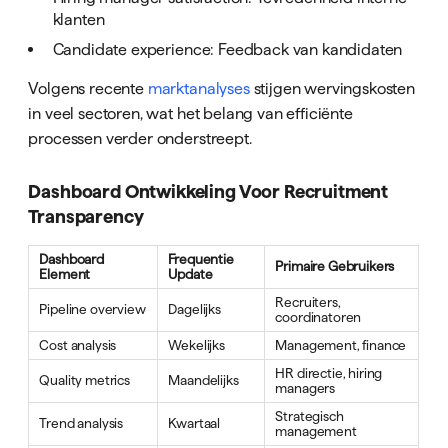
klanten
Candidate experience: Feedback van kandidaten
Volgens recente
marktanalyses
stijgen wervingskosten
in veel sectoren, wat het belang van efficiënte
processen verder onderstreept.
Dashboard Ontwikkeling Voor Recruitment
Transparency
Dashboard
Frequentie
Primaire Gebruikers
Element
Update
Recruiters,
Pipeline overview
Dagelijks
coordinatoren
Cost analysis
Wekelijks
Management, finance
HR directie, hiring
Quality metrics
Maandelijks
managers
Strategisch
Trend analysis
Kwartaal
management