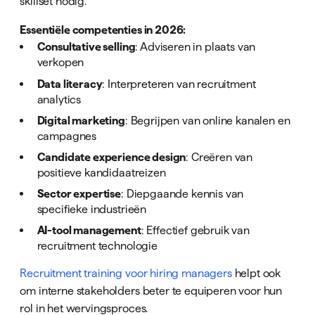
skillset nodig.
Essentiële competenties in 2026:
Consultative selling
: Adviseren in plaats van
verkopen
Data literacy
: Interpreteren van recruitment
analytics
Digital marketing
: Begrijpen van online kanalen en
campagnes
Candidate experience design
: Creëren van
positieve kandidaatreizen
Sector expertise
: Diepgaande kennis van
specifieke industrieën
AI-tool management
: Effectief gebruik van
recruitment technologie
Recruitment training voor hiring managers
helpt ook
om interne stakeholders beter te equiperen voor hun
rol in het wervingsproces.