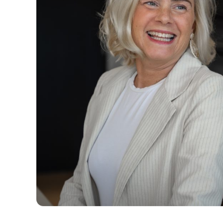
“Ongeacht wat
zeker dat onz
juiste oploss
Jef
Bel met Jeffrey
Dir