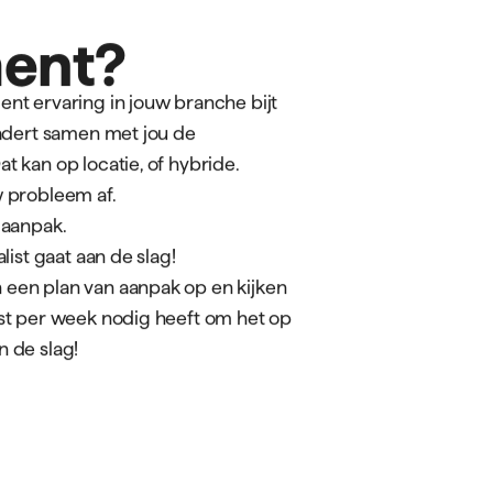
 is, ik weet
ialisten de