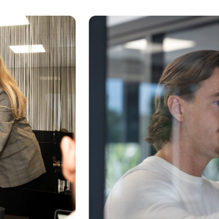
te lossen. Daarna gaan we aa
De voordelen van Interim
Recruitment
 op maat
Flexibel inzetbaar
Een eige
it hires
Lagere kosten
Snellere 