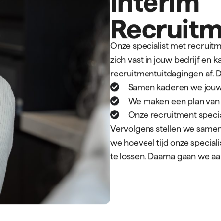
 het recruitmentprobleem
e interim-recruitmentspec
ingen kunnen vinden.”
frey Jaeger
ecteur