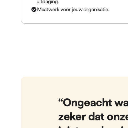
Met Interim Recruitment haal je een flexibel inz
recruitmentspecialist in huis die al jouw recru
maatwerk oplost. Dat kan op locatie, of hybride.
Neem contact op