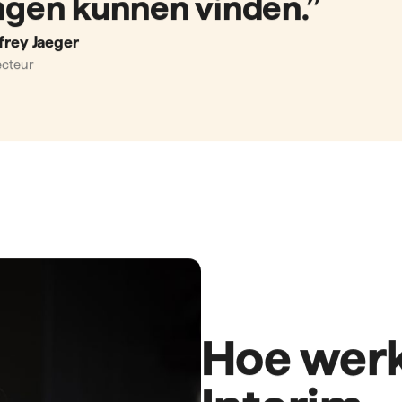
Recruitment?
Met Interim Recruitment haal je een flexibel inzetba
huis die al jouw recruitmentuitdagingen met maatwe
meest flexibele oplossing voor al je recruitment uit
Recruitment uitdagingen komen in allerlei soorten 
recruiter kan afwezig zijn, je beschikt intern niet ov
het lukt je simpelweg niet om de juiste mensen aan t
recruitmentspecialist bijt zich vast in jouw organisat
uitdagingen een oplossing.