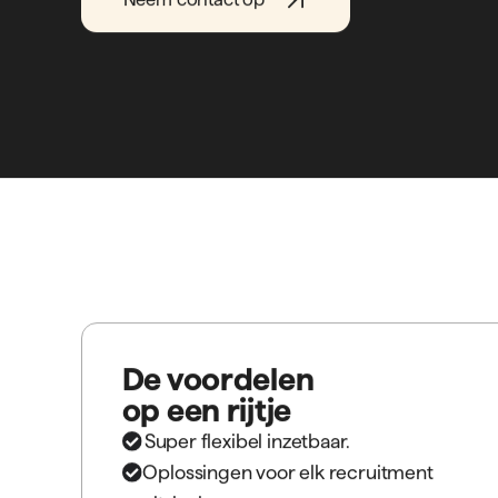
Alles wat je
moet weten
Interim
over
Recruitmen