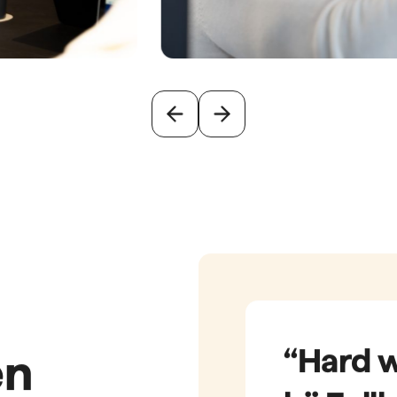
 resultaten
Meetbare successen
Duurzam