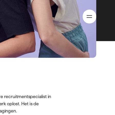
Over ons
Succesverhalen
Vacatures
Contact
Bouw
Productie
Logistiek
Automotive