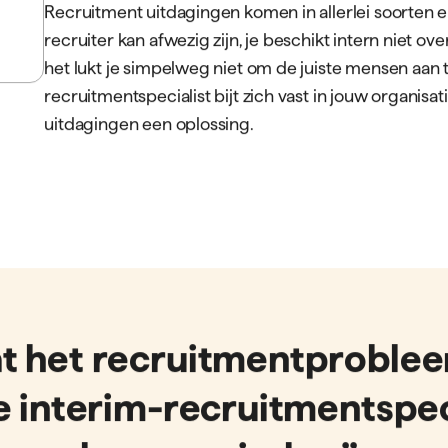
etbare
itmentuitdagingen met
Wat is Interim