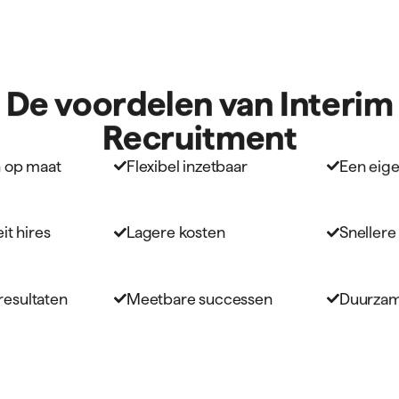
Hoe wer
Interim
Recruit
Onze specialist met recruitm
zich vast in jouw bedrijf en
recruitmentuitdagingen af. Da
Samen kaderen we jouw
We maken een plan van
Onze recruitment special
Vervolgens stellen we samen
we hoeveel tijd onze special