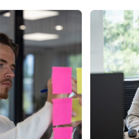
n de slag!
n specialist
time-to-fill