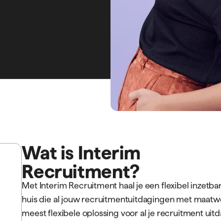
GRATIS BOEK
Voor opdrachtgevers
Voor kandidaten
ONZE DIENSTEN
BRANCHES
RPO
Techniek
Interim Recruitment
Transport
Recruitment Marketing
Zorg
Contentcreatie
AI-oplossingen
Werken-bij websites
t