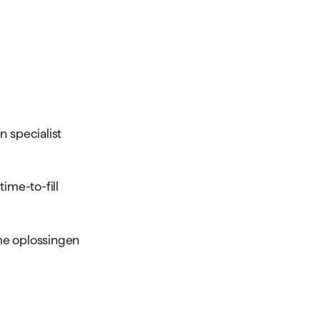
kt
ment?
ent ervaring in jouw branche bijt
 kadert samen met jou de
t kan op locatie, of hybride.
 probleem af.
 aanpak.
ist gaat aan de slag!
 een plan van aanpak op en kijken
ist per week nodig heeft om het op