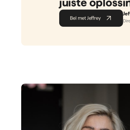
De voordelen
op een rijtje
Super flexibel inzetbaar.
Oplossingen voor elk recruitment
uitdaging.
Maatwerk voor jouw organisatie.