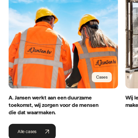
Cases
A. Jansen werkt aan een duurzame
Wij l
toekomst, wij zorgen voor de mensen
make
die dat waarmaken.
Alle cases