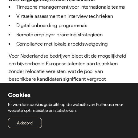
Timezone management voor internationale teams
Virtuele assessment en interview technieken
Digital onboarding programma's
Remote employer branding strategieën
Compliance met lokale arbeidswetgeving
Voor Nederlandse bedrijven biedt dit de mogelijkheid
om bijvoorbeeld Europese talenten aan te trekken
zonder relocatie vereisten, wat de pool van
beschikbare kandidaten significant vergroot.
Cookies
Er worden cookies gebruikt op de website van Fullhouse voor
Een in house recruiter biedt organisaties met
website optimalisatie en statistieken.
structurele wervingsbehoeften strategische voordelen
door diepgaande bedrijfskennis, kostenefficiëntie en
Akkoord
verbeterde employer branding. De investering in
interne recruitment capaciteit loont vooral wanneer