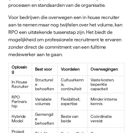
processen en standaarden van de organisatie.
Voor bedrijven die overwegen een in house recruiter
aan te nemen maar nog twijfelen over het volume, kan
RPO een uitstekende tussenstap zijn. Het biedt de
mogelijkheid om professionele recruitment te ervaren
zonder direct de commitment van een fulltime
medewerker aan te gaan.
Oplossin
Best voor
Voordelen
Overwegingen
g
Structurel
Cultuurkenn
Vaste kosten,
In House
e
is,
beperkte
Recruiter
behoeften
continuïteit
capaciteit
RPO
Variabele
Flexibiliteit,
Minder interne
Partners
volumes
expertise
kennis
hip
Gemengd
Hybride
Beste van
Coördinatie
e
Model
beide
vereist
behoeften
Project