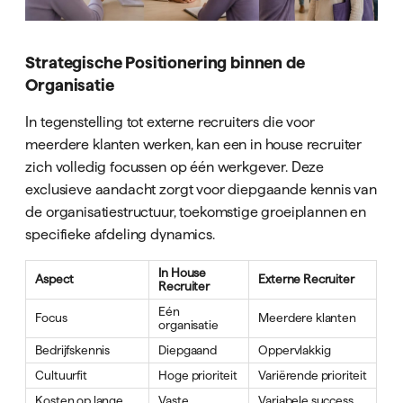
Strategische Positionering binnen de
Organisatie
In tegenstelling tot externe recruiters die voor
meerdere klanten werken, kan een in house recruiter
zich volledig focussen op één werkgever. Deze
exclusieve aandacht zorgt voor diepgaande kennis van
de organisatiestructuur, toekomstige groeiplannen en
specifieke afdeling dynamics.
In House
Aspect
Externe Recruiter
Recruiter
Eén
Focus
Meerdere klanten
organisatie
Bedrijfskennis
Diepgaand
Oppervlakkig
Cultuurfit
Hoge prioriteit
Variërende prioriteit
Kosten op lange
Vaste
Variabele success