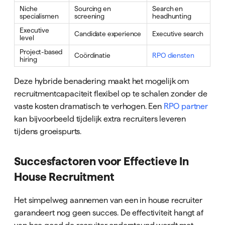
Niche
Sourcing en
Search en
specialismen
screening
headhunting
Executive
Candidate experience
Executive search
level
Project-based
Coördinatie
RPO diensten
hiring
Deze hybride benadering maakt het mogelijk om
recruitmentcapaciteit flexibel op te schalen zonder de
vaste kosten dramatisch te verhogen. Een
RPO partner
kan bijvoorbeeld tijdelijk extra recruiters leveren
tijdens groeispurts.
Succesfactoren voor Effectieve In
House Recruitment
Het simpelweg aannemen van een in house recruiter
garandeert nog geen succes. De effectiviteit hangt af
van hoe goed de recruiter ondersteund wordt met