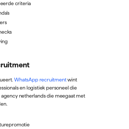
eerde criteria
nda's
ers
necks
ving
cruitment
ueert.
WhatsApp recruitment
wint
essionals en logistiek personeel die
job agency netherlands die meegaat met
den.
aturepromotie