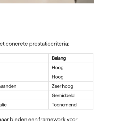
t concrete prestatiecriteria:
Belang
Hoog
Hoog
 maanden
Zeer hoog
Gemiddeld
atie
Toenemend
, maar bieden een framework voor