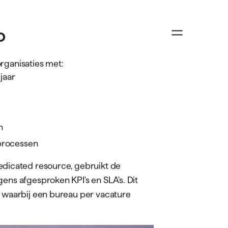
n
Over ons
Succesverhalen
Vacatures
Contact
O
rganisaties met:
jaar
Bouw
Productie
Logistiek
Automotive
n
sprocessen
edicated resource, gebruikt de
ens afgesproken KPI's en SLA's. Dit
t waarbij een bureau per vacature