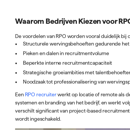
GRATIS BOEK
Voor opdrachtgevers
Voor kandidate
Waarom Bedrijven Kiezen voor RP
De voordelen van RPO worden vooral duidelijk bij o
Structurele wervingsbehoeften gedurende het 
ONZE DIENSTEN
BRANCHES
Pieken en dalen in recruitmentvolume
RPO
Techniek
Interim Recruitment
Beperkte interne recruitmentcapaciteit
Transport
Recruitment Marketing
Strategische groeiambities met talentbehoefte
Zorg
Contentcreatie
Noodzaak tot professionalisering van werving
AI-oplossingen
Werken-bij websites
Een
RPO recruiter
werkt op locatie of remote als d
systemen en branding van het bedrijf, en werkt volg
verschilt significant van project-based recruitmen
wordt ingeschakeld.