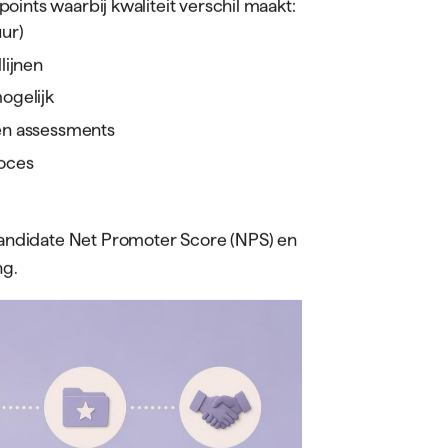
oints waarbij kwaliteit verschil maakt:
uur)
lijnen
ogelijk
en assessments
oces
andidate Net Promoter Score (NPS) en
ng.