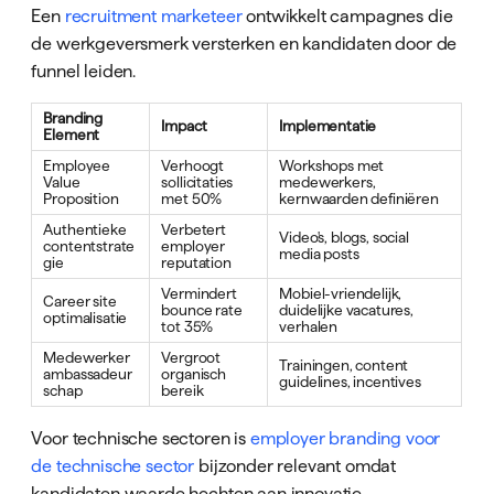
Een
recruitment marketeer
ontwikkelt campagnes die
de werkgeversmerk versterken en kandidaten door de
funnel leiden.
Branding
Impact
Implementatie
Element
Employee
Verhoogt
Workshops met
Value
sollicitaties
medewerkers,
Proposition
met 50%
kernwaarden definiëren
Authentieke
Verbetert
Video's, blogs, social
contentstrate
employer
media posts
gie
reputation
Vermindert
Mobiel-vriendelijk,
Career site
bounce rate
duidelijke vacatures,
optimalisatie
tot 35%
verhalen
Medewerker
Vergroot
Trainingen, content
ambassadeur
organisch
guidelines, incentives
schap
bereik
Voor technische sectoren is
employer branding voor
de technische sector
bijzonder relevant omdat
kandidaten waarde hechten aan innovatie,