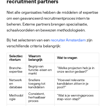
recruitment partners
Niet alle organisaties hebben de middelen of expertise
om een geavanceerd recruitmentproces intern te
beheren. Externe partners brengen specialisatie,
schaalvoordelen en bewezen methodologieën.
Bij het selecteren van een
recruiter Amsterdam
zijn
verschillende criteria belangrijk:
Selectiec
Waarom
Wat te vragen
riterium
belangrijk
Begrip van
Branche-
"Welke projecten heb je in
functie-eisen en
expertise
onze sector gedaan?"
markt
Netwerk
Snellere
"Hoeveel relevante
en
toegang tot
kandidaten zitten in je
database
kandidaten
pool?"
Consistent,
Methodol
"Wat is je wervingsproces
herhaalbaar
ogie
stap-voor-stap?"
proces