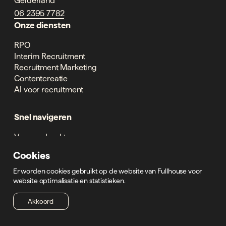
06 2395 7782
Onze diensten
RPO
Interim Recruitment
Recruitment Marketing
Contentcreatie
AI voor recruitment
Snel navigeren
Voor opdrachtgevers
Voor kandidaten
Cookies
Over ons
Succesverhalen
Er worden cookies gebruikt op de website van Fullhouse voor
website optimalisatie en statistieken.
Branches
Akkoord
Techniek