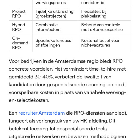
wervingsproces
consistentie
Project
Tijdelijke uitbreiding
Flexibiliteit bij
RPO
(groeiprojecten)
piekbelasting
Hybrid
Combinatie
Behoud van controle
RPO
intern/extern
met externe expertise
On-
Specifieke functies
Kosteneffectief voor
demand
of afdelingen
nichevacatures
RPO
Voor bedrijven in de Amsterdamse regio biedt RPO
concrete voordelen. Het vermindert time-to-hire met
gemiddeld 30-40%, verbetert de kwaliteit van
kandidaten door gespecialiseerde sourcing, en biedt
voorspelbare kosten in plaats van variabele werving-
en-selectiekosten.
Een
recruiter Amsterdam
die RPO-diensten aanbiedt,
fungeert als verlengstuk van uw HR-afdeling. Dit
betekent toegang tot gespecialiseerde tools,
uitgebreide netwerken en bewezen methodologieën