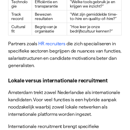
Technolo
Efficiëntie en
"Welke tools gebruik je en
gie
transparantie
krijgen we inzicht?"
Track
Bewezen
"Wat zijn gemiddelde time-
record
resultaten
to-hire en quality-of-hire?"
Cultural
Begrip van je
"Hoe leer je onze
fit
organisatie
bedrijfscultuur kennen?"
Partners zoals
HR recruiters
die zich specialiseren in
specifieke sectoren begrijpen de nuances van functies,
salarisstructuren en candidate motivations beter dan
generalisten.
Lokale versus internationale recruitment
Amsterdam trekt zowel Nederlandse als internationale
kandidaten. Voor veel functies is een hybride aanpak
noodzakelijk waarbij zowel lokale netwerken als
internationale platforms worden ingezet.
Internationale recruitment brengt specifieke