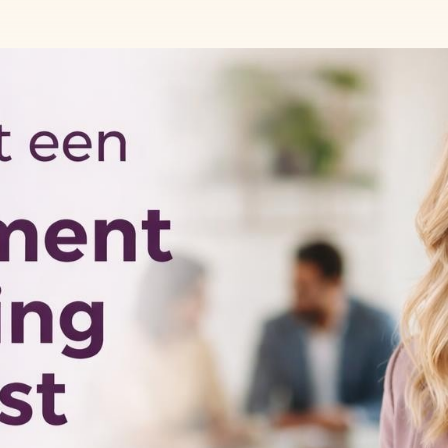
GRATIS BOEK
Voor opdrachtgevers
Voor kandidaten
ONZE DIENSTEN
BRANCHES
RPO
Techniek
Interim Recruitment
Transport
logs
Recruitment Marketing
Zorg
Recruitment Mar
Contentcreatie
AI-oplossingen
Werken-bij websites
Specialist: De Sle
Succes