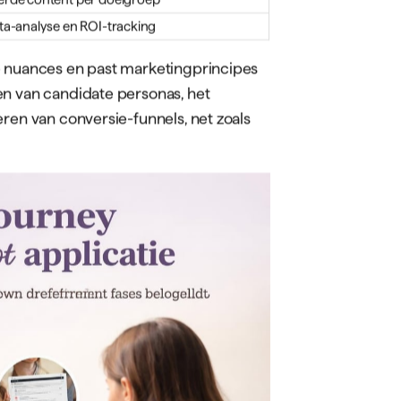
tief werkten met advertenties en
gische, data-gedreven aanpak.
t Versmelten
een consument. Ze onderzoeken
iews op platforms zoals Glassdoor, en
rste contact tot onboarding. Deze
uitment marketing
als discipline.
n recruitment marketing:
arketing
ouwen van talentpools
yer brand en kandidaatrelaties
gement en nurturing