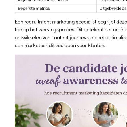
doorgemaakt. Waar bedrijven voorheen vooral reac
jobboards, vraagt de huidige markt om een strate
Waarom Marketing en Recruitmen
De arbeidskandidaat van 2026 gedraagt zich als 
potentiële werkgevers via sociale media, lezen rev
verwachten een naadloze kandidaatervaring van ee
verschuiving heeft geleid tot de geboorte van
recr
Kernverschillen tussen traditionele recruitment e
Traditionele Recruitment
Recruitment M
Reactief: wachten op sollicitaties
Proactief: opb
Focus op vacaturevervulling
Focus op emplo
Eenmalige interacties
Continue enga