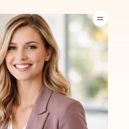
Over ons
Succesverhalen
Vacatures
Contact
Bouw
Productie
Logistiek
Automotive
keting
utel tot