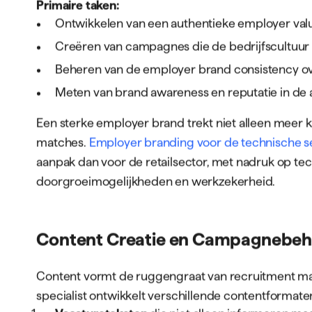
Voor organisaties in
techniek
,
bouw
of
logistiek
is d
tekorten aan geschoolde professionals, wat betek
marketing niet optioneel zijn, maar essentieel voor 
Kernverantwoordelijkheden v
Marketing Specialist
De rol van een recruitment marketing specialist is 
denken met operationele uitvoering.
Deze functieb
takenpakket is.
Employer Branding en Positioneri