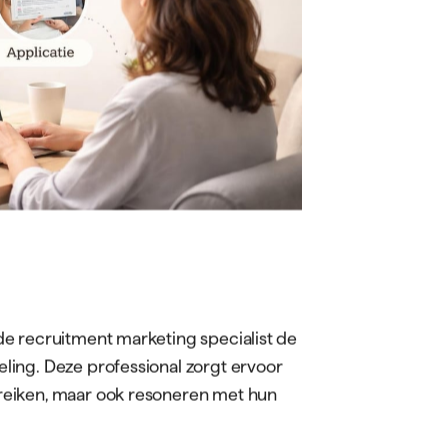
erde content per doelgroep
ta-analyse en ROI-tracking
e nuances en past marketingprincipes
en van candidate personas, het
eren van conversie-funnels, net zoals