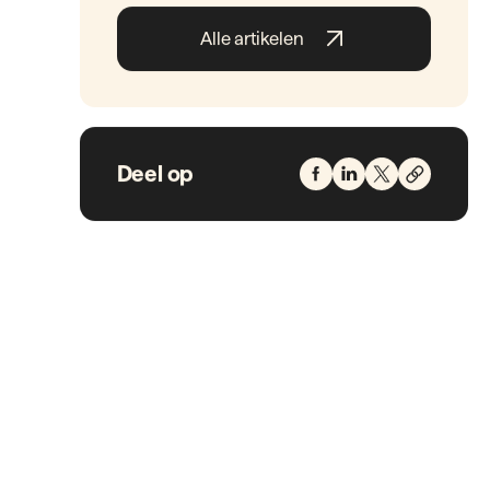
Blogs
Cielo Talent RPO:
Complete Gids voor
2026
Blogs
ATS Recruitee:
Optimaliseer Uw
Wervingsproces in
2026
Blogs
Best RPO Companies:
Evaluatie en Keuzewijzer
2026