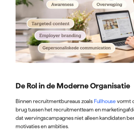
Algemene vacatureteksten
Gepersonalise
Beperkte metrics
Uitgebreide da
Een recruitment marketing specialist begrijpt dez
toe op het wervingsproces. Dit betekent het creër
ontwikkelen van content journeys, en het optimalis
een marketeer dit zou doen voor klanten.