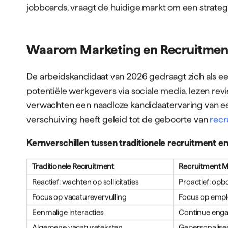
recruitment niet langer voldoende. Bedrijven in sec
en transport merken dat het niet meer gaat om he
wachten op reacties. De moderne kandidaat verwac
gepersonaliseerde benadering waarbij employer b
marketingcampagnes de doorslag geven. Hier komt
in beeld: een professional die de wereld van mar
talent proactief aan te trekken, te engageren en te
hoe organisaties omgaan met talentacquisitie en b
duurzame groei.
De Verschuiving van Tradition
Recruitment Marketing
De afgelopen jaren heeft de recruitmentindustrie