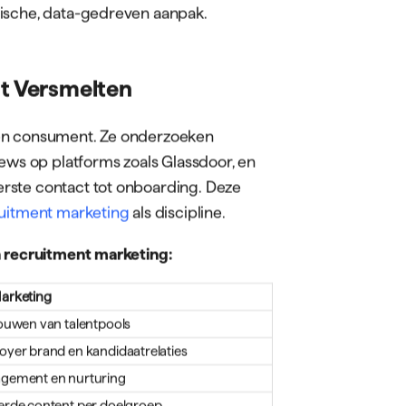
toren zoals techniek, bouw, logistiek
t simpelweg plaatsen van vacatures en
ht een strategische,
randing en gerichte
 de recruitment marketing specialist
keting combineert met recruitment om
 converteren. Deze rol transformeert
ouwt een solide foundation voor
ele Recruitment naar
 een fundamentele transformatie