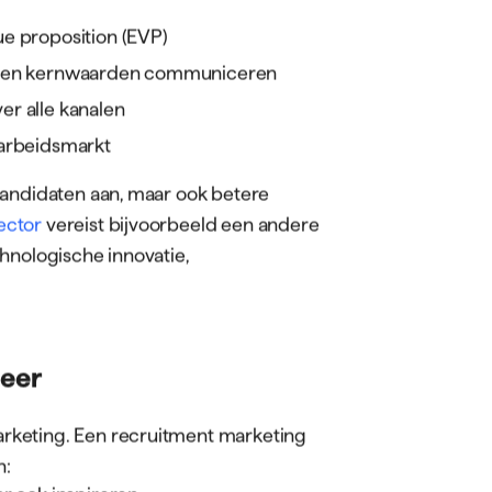
it cruciaal. Deze sectoren kampen met
ent dat employer branding en gerichte
overleving.
an een Recruitment
veelzijdig en combineert strategisch
eschrijving
toont aan hoe breed het
ng