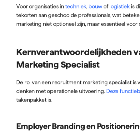
De Rol in de Moderne Organisatie
Binnen recruitmentbureaus zoals
Fullhouse
vormt d
brug tussen het recruitmentteam en marketingafdel
dat wervingscampagnes niet alleen kandidaten be
motivaties en ambities.