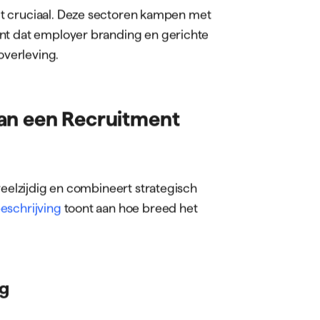
e recruitment marketing specialist de
ing. Deze professional zorgt ervoor
reiken, maar ook resoneren met hun