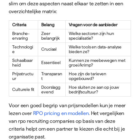
slim om deze aspecten naast elkaar te zetten in een
overzichtelijke matrix:
Criteria
Belang
Vragen voor de aanbieder
Branche-
Zeer
Welke sectoren zijn hun
ervaring
belangrijk
specialisatie?
Technologi
Welke tools en data-analyse
Cruciaal
e
bieden ze?
Schaalbaar
Kunnen ze meebewegen met
Essentieel
heid
groei/krimp?
Prijsstructu
Transparan
Hoe zijn de tarieven
ur
t
opgebouwd?
Doorslagg
Hoe sluiten ze aan op jouw
Culturele fit
evend
bedrijfscultuur?
Voor een goed begrip van prijsmodellen kun je meer
lezen over
RPO pricing en modellen
. Het vergelijken
van rpo recruiting companies op basis van deze
criteria helpt om een partner te kiezen die echt bij je
organisatie past.