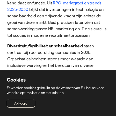
kandidaat en functie. Uit
RPO-marktgroei en trends
2025-2030
blijkt dat investeringen in technologie en
schaalbaarheid een drijvende kracht zijn achter de
groei van deze markt. Best practices laten zien dat
samenwerking tussen HR, marketing en IT de sleutel is
tot succes in moderne recruitmentprocessen.
Diversiteit, flexibiliteit en schaalbaarheid
staan
centraal bij rpo recruiting companies in 2025.
Organisaties hechten steeds meer waarde aan
inclusieve werving en het benutten van diverse
talentpools. Flexibele RPO-modellen maken het
mogelijk om snel op- en af te schalen, afhankelijk van
Cookies
de marktvraag. Dit geeft bedrijven een voorsprong in
Er worden cookies gebruikt op de website van Fullhouse voor
een dynamische arbeidsmarkt. De toekomst van RPO
website optimalisatie en statistieken.
draait om het combineren van technologie, menselijk
Akkoord
inzicht en een wendbare aanpak voor blijvend
recruitment succes.