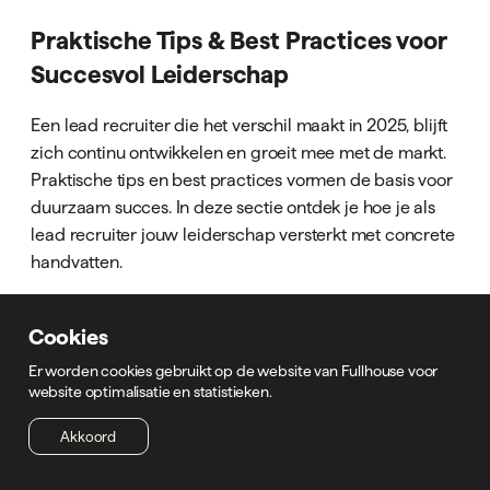
Praktische Tips & Best Practices voor
Succesvol Leiderschap
Een lead recruiter die het verschil maakt in 2025, blijft
zich continu ontwikkelen en groeit mee met de markt.
Praktische tips en best practices vormen de basis voor
duurzaam succes. In deze sectie ontdek je hoe je als
lead recruiter jouw leiderschap versterkt met concrete
handvatten.
Persoonlijke ontwikkeling en netwerken
Cookies
Voor een lead recruiter is levenslang leren essentieel.
Er worden cookies gebruikt op de website van Fullhouse voor
Door deel te nemen aan vakgerichte congressen,
website optimalisatie en statistieken.
webinars en trainingen blijf je op de hoogte van de
Akkoord
nieuwste ontwikkelingen. Netwerken met vakgenoten
zorgt voor inspiratie en kennisdeling.