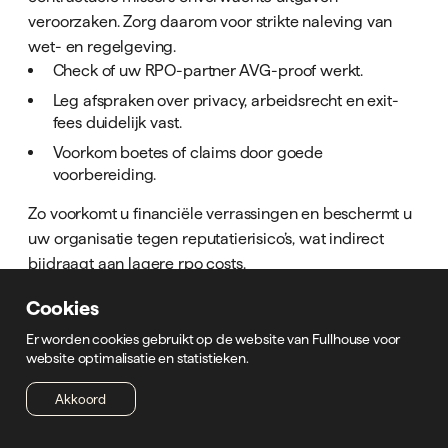
veroorzaken. Zorg daarom voor strikte naleving van
wet- en regelgeving.
Check of uw RPO-partner AVG-proof werkt.
Leg afspraken over privacy, arbeidsrecht en exit-
fees duidelijk vast.
Voorkom boetes of claims door goede
voorbereiding.
Zo voorkomt u financiële verrassingen en beschermt u
uw organisatie tegen reputatierisico’s, wat indirect
bijdraagt aan lagere rpo costs.
Cookies
Praktijkvoorbeelden en Use Cases:
Er worden cookies gebruikt op de website van Fullhouse voor
RPO Kosten en Besparingen in
website optimalisatie en statistieken.
Verschillende Organisaties
Akkoord
Organisaties van iedere omvang en sector ervaren