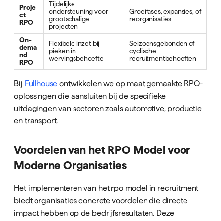
Tijdelijke
Proje
ondersteuning voor
Groeifases, expansies, of
ct
grootschalige
reorganisaties
RPO
projecten
On-
Flexibele inzet bij
Seizoensgebonden of
dema
pieken in
cyclische
nd
wervingsbehoefte
recruitmentbehoeften
RPO
Bij
Fullhouse
ontwikkelen we op maat gemaakte RPO-
oplossingen die aansluiten bij de specifieke
uitdagingen van sectoren zoals automotive, productie
en transport.
Voordelen van het RPO Model voor
Moderne Organisaties
Het implementeren van het rpo model in recruitment
biedt organisaties concrete voordelen die directe
impact hebben op de bedrijfsresultaten. Deze