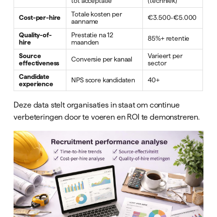
tot acceptatie
(techniek)
Totale kosten per
Cost-per-hire
€3.500-€5.000
aanname
Quality-of-
Prestatie na 12
85%+ retentie
hire
maanden
Source
Varieert per
Conversie per kanaal
effectiveness
sector
Candidate
NPS score kandidaten
40+
experience
Deze data stelt organisaties in staat om continue
verbeteringen door te voeren en ROI te demonstreren.