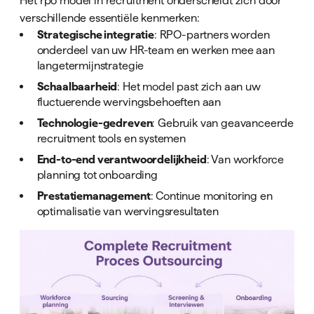
Het rpo model in recruitment onderscheidt zich door
verschillende essentiële kenmerken:
Strategische integratie
: RPO-partners worden
onderdeel van uw HR-team en werken mee aan
langetermijnstrategie
Schaalbaarheid
: Het model past zich aan uw
fluctuerende wervingsbehoeften aan
Technologie-gedreven
: Gebruik van geavanceerde
recruitment tools en systemen
End-to-end verantwoordelijkheid
: Van workforce
planning tot onboarding
Prestatiemanagement
: Continue monitoring en
optimalisatie van wervingsresultaten