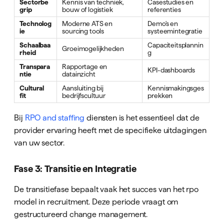
Sectorbe
Kennis van techniek,
Casestudies en
grip
bouw of logistiek
referenties
Technolog
Moderne ATS en
Demo's en
ie
sourcing tools
systeemintegratie
Schaalbaa
Capaciteitsplannin
Groeimogelijkheden
rheid
g
Transpara
Rapportage en
KPI-dashboards
ntie
datainzicht
Cultural
Aansluiting bij
Kennismakingsges
fit
bedrijfscultuur
prekken
Bij
RPO and staffing
diensten is het essentieel dat de
provider ervaring heeft met de specifieke uitdagingen
van uw sector.
Fase 3: Transitie en Integratie
De transitiefase bepaalt vaak het succes van het rpo
model in recruitment. Deze periode vraagt om
gestructureerd change management.