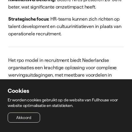
beter, wat significante omzetimpact heeft.
Strategische focus:
HR-teams kunnen zich richten op
talent development en cultuurinitiatieven in plaats van
operationele recruitment.
Het rpo model in recruitment biedt Nederlandse
organisaties een krachtige oplossing voor complexe
wervingsuitdagingen, met meetbare voordelen in
kosten, kwaliteit en flexibiliteit. Of u nu actief bent in
techniek, bouw, logistiek of productie, een strategische
Cookies
RPO-implementatie kan uw talentacquisitie
Er worden cookies gebruikt op de website van Fullhouse voor
fundamenteel transformeren.
Fullhouse
combineert
website optimalisatie en statistieken.
jarenlange sector expertise met innovatieve
Akkoord
recruitment methodologieën om op maat gemaakte
RPO-oplossingen te leveren die direct impact hebben