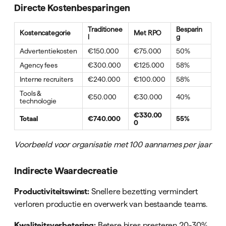
Directe Kostenbesparingen
Traditionee
Besparin
Kostencategorie
Met RPO
l
g
Advertentiekosten
€150.000
€75.000
50%
Agency fees
€300.000
€125.000
58%
Interne recruiters
€240.000
€100.000
58%
Tools &
€50.000
€30.000
40%
technologie
€330.00
Totaal
€740.000
55%
0
Voorbeeld voor organisatie met 100 aannames per jaar
Indirecte Waardecreatie
Productiviteitswinst:
Snellere bezetting vermindert
verloren productie en overwerk van bestaande teams.
Kwaliteitsverbetering:
Betere hires presteren 20-30%