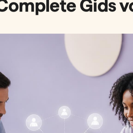
GRATIS BOEK
Voor opdrachtgevers
Voor kandidaten
ONZE DIENSTEN
BRANCHES
RPO
Techniek
Interim Recruitment
Transport
logs
Recruitment Marketing
Zorg
RPO Model Recru
Contentcreatie
AI-oplossingen
Werken-bij websites
Complete Gids v