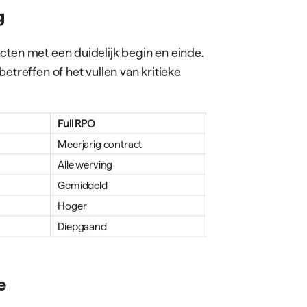
fdelingen en alle
eit
rvingsbehoeften
 standaardisatiebehoefte
onsistentie.
RPO-providers zoals
 focussen op specifieke sectoren zoals
maal benut wordt.
g
cten met een duidelijk begin en einde.
etreffen of het vullen van kritieke