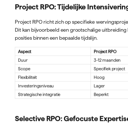
van een organisatie. Dit omvat alle vacatures, alle a
recruitmentactiviteiten.
Geschikt voor:
Organisaties zonder interne recruitmentcapacit
Bedrijven in snelle groeifase met continue we
Internationaal opererende ondernemingen met
Het full RPO-model biedt maximale efficiëntie en c
Fullhouse
kunnen volledige teams inzetten die zich
techniek of bouw, waardoor domeinexpertise opti
Project RPO: Tijdelijke Intensiverin
Project RPO richt zich op specifieke wervingsproje
Dit kan bijvoorbeeld een grootschalige uitbreiding b