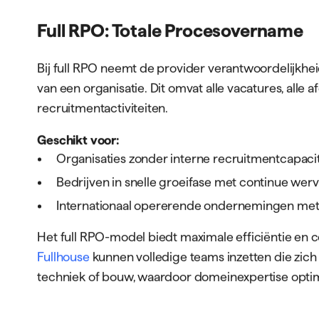
Verschillende RPO-modellen
Het rpo model recruitment kent verschillende uitv
specifieke organisatiebehoeften. Het kiezen van het
mate het succes van de samenwerking.
Full RPO: Totale Procesovername
Bij full RPO neemt de provider verantwoordelijkhe