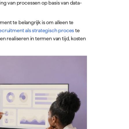
r specifieke kenmerken die de waarde
en als onderdeel van uw team, niet als
aarschap van afgesproken recruitment
rde recruitment tools en ATS-
chaalt met fluctuerende
ing van processen op basis van data-
ment te belangrijk is om alleen te
ecruitment als strategisch proces
te