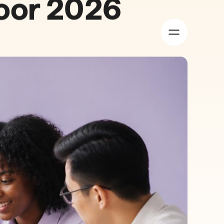
Over ons
Succesverhalen
Vacatures
Contact
Bouw
Productie
Logistiek
Automotive
itment:
oor 2026