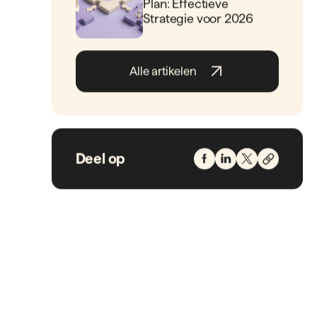
ATS Recruitee:
Optimaliseer Uw
Wervingsproces in
2026
Blogs
Best RPO Companies:
Evaluatie en Keuzewijzer
2026
Blogs
Recruitment Marketing
Plan: Effectieve
Strategie voor 2026
Alle artikelen