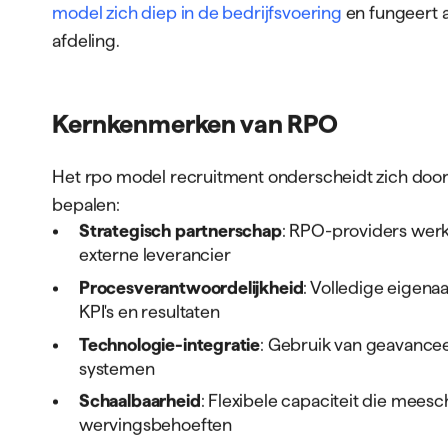
biedt hiervoor een strategische oplossing die verde
recruitmentdiensten. Door het volledige wervings
daarvan uit te besteden aan gespecialiseerde partn
tot expertise, schaalbare capaciteit en bewezen m
in een competitieve talentmarkt.
Wat is het RPO Model Recrui
Recruitment Process Outsourcing (RPO) is een sa
partner verantwoordelijkheid neemt voor het recru
tegenstelling tot traditionele uitzendbureaus of we
model zich diep in de bedrijfsvoering
en fungeert a
afdeling.