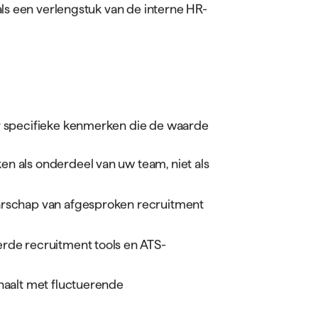
r gaat dan traditionele
proces of specifieke onderdelen
ers, verkrijgen organisaties toegang
ethodologieën die het verschil maken
tment
menwerkingsvorm waarbij een externe
itmentproces van een organisatie. In
rving & selectie, integreert
het RPO-
ls een verlengstuk van de interne HR-