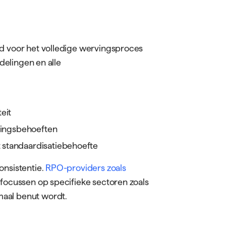
 en Engagementvormen
oeringsvormen, elk geschikt voor
 juiste model bepaalt in belangrijke
id voor het volledige wervingsproces