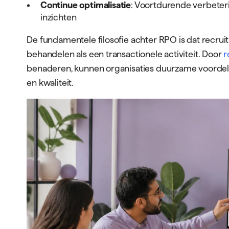
Kernkenmerken van RPO
Het rpo model recruitment onderscheidt zich doo
bepalen:
Strategisch partnerschap
: RPO-providers werk
externe leverancier
Procesverantwoordelijkheid
: Volledige eigen
KPI's en resultaten
Technologie-integratie
: Gebruik van geavancee
systemen
Schaalbaarheid
: Flexibele capaciteit die mees
wervingsbehoeften
Continue optimalisatie
: Voortdurende verbeter
inzichten
De fundamentele filosofie achter RPO is dat recruit
behandelen als een transactionele activiteit. Door
r