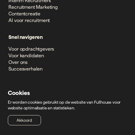
Interim Recruitment
Recruitment Marketing
Contentcreatie
AI voor recruitment
Snel navigeren
Voor opdrachtgevers
Voor kandidaten
Over ons
Succesverhalen
Branches
Cookies
Techniek
Er worden cookies gebruikt op de website van Fullhouse voor
Bouw
website optimalisatie en statistieken.
Productie
Transport
Akkoord
Logistiek
Automotive