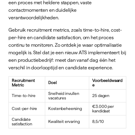
een proces met heldere stappen, vaste
contactmomenten en duidelijke
verantwoordelijkheden.
Gebruik recruitment metrics, zoals time-to-hire, cost-
per-hire en candidate satisfaction, om het proces
continu te monitoren. Zo ontdek je waar optimalisatie
mogelijk is. Stel dat je een nieuw ATS implementeert bij
een productiebedrijf: meet dan vanaf dag één het
verschil in doorlooptijd en candidate experience.
Recruitment
Voorbeeldwaard
Doel
Metric
e
Snelheid invullen
Time-to-hire
25 dagen
vacatures
€3.000 per
Cost-per-hire
Kostenbeheersing
kandidaat
Candidate
Kwaliteit ervaring
8,5/10
satisfaction