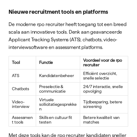
Nieuwe recruitment tools en platforms
De moderne rpo recruiter heeft toegang tot een breed
scala aan innovatieve tools. Denk aan geavanceerde
Applicant Tracking Systems (ATS), chatbots, video-
interviewsoftware en assessment platforms.
Voordeel voor de rpo
Tool
Functie
recruiter
Efficiënt overzicht,
ATS
Kandidatenbeheer
snelle selectie
Preselectie &
24/7 interactie, snelle
Chatbots
communicatie
opvolging
Virtuele
Video-
Tijdbesparing, betere
sollicitatiegesprekke
interview
screening
n
Assessmen
Skills en cultuur fit
Betere kwaliteit van
t tools
testen
matches
Met deze tools kan de rpo recruiter kandidaten sneller