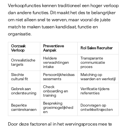
Verkoopfuncties kennen traditioneel een hoger verloop
dan andere functies. Dit maakt het des te belangrijker
om niet alleen snel te werven, maar vooral de juiste
match te maken tussen kandidaat, functie en
organisatie.
Oorzaak
Preventieve
Rol Sales Recruiter
Verloop
Aanpak
Heldere
Transparante
Onrealistische
verwachtingen
communicatie
targets
intake
proces
Slechte
Persoonlijkheidsas
Matching op
cultural fit
sessments
waarden en werkstijl
Check
Gebrek aan
Verificatie tijdens
onboarding en
ondersteuning
referenties
training
Bespreking
Beperkte
Doorvragen op
groeimogelijkhed
carrièrekansen
ontwikkeltrajecten
en
Door deze factoren al in het wervingsproces mee te