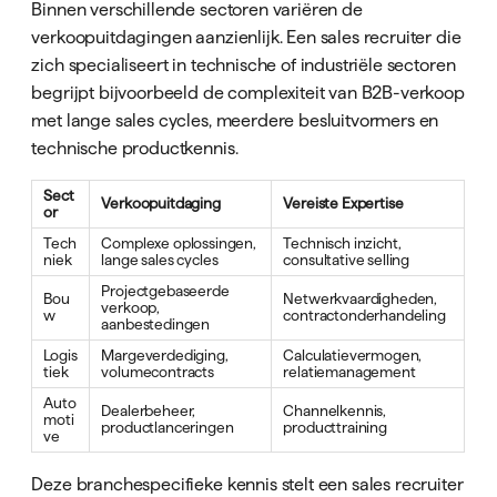
Binnen verschillende sectoren variëren de
verkoopuitdagingen aanzienlijk. Een sales recruiter die
zich specialiseert in technische of industriële sectoren
begrijpt bijvoorbeeld de complexiteit van B2B-verkoop
met lange sales cycles, meerdere besluitvormers en
technische productkennis.
Sect
Verkoopuitdaging
Vereiste Expertise
or
Tech
Complexe oplossingen,
Technisch inzicht,
niek
lange sales cycles
consultative selling
Projectgebaseerde
Bou
Netwerkvaardigheden,
verkoop,
w
contractonderhandeling
aanbestedingen
Logis
Margeverdediging,
Calculatievermogen,
tiek
volumecontracts
relatiemanagement
Auto
Dealerbeheer,
Channelkennis,
moti
productlanceringen
producttraining
ve
Deze branchespecifieke kennis stelt een sales recruiter