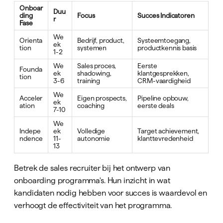
Onboar
Duu
ding
Focus
Succes Indicatoren
r
Fase
We
Orienta
Bedrijf, product,
Systeemtoegang,
ek
tion
systemen
productkennis basis
1-2
We
Sales proces,
Eerste
Founda
ek
shadowing,
klantgesprekken,
tion
3-6
training
CRM-vaardigheid
We
Acceler
Eigen prospects,
Pipeline opbouw,
ek
ation
coaching
eerste deals
7-10
We
Indepe
ek
Volledige
Target achievement,
ndence
11-
autonomie
klanttevredenheid
13
Betrek de sales recruiter bij het ontwerp van
onboarding programma's. Hun inzicht in wat
kandidaten nodig hebben voor succes is waardevol en
verhoogt de effectiviteit van het programma.