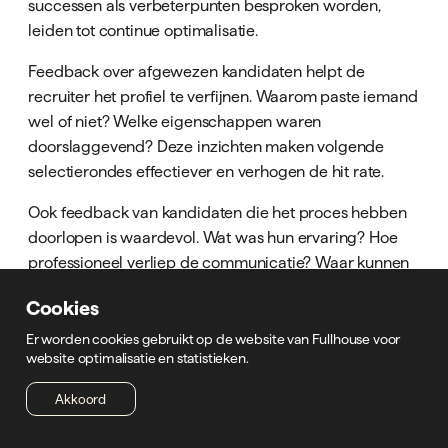
successen als verbeterpunten besproken worden,
leiden tot continue optimalisatie.
Feedback over afgewezen kandidaten helpt de
recruiter het profiel te verfijnen. Waarom paste iemand
wel of niet? Welke eigenschappen waren
doorslaggevend? Deze inzichten maken volgende
selectierondes effectiever en verhogen de hit rate.
Ook feedback van kandidaten die het proces hebben
doorlopen is waardevol. Wat was hun ervaring? Hoe
professioneel verliep de communicatie? Waar kunnen
verbeteringen worden aangebracht? Deze candidate
Cookies
experience data helpt het employer brand te
versterken.
Er worden cookies gebruikt op de website van Fullhouse voor
website optimalisatie en statistieken.
Akkoord
Het werven van excellent verkooptalent vereist