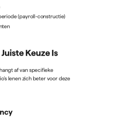
n
eriode (payroll-constructie)
enten
uiste Keuze Is
angt af van specifieke
io's lenen zich beter voor deze
ency