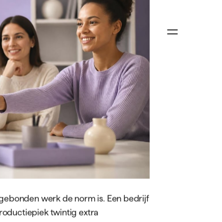
n
Over ons
Succesverhalen
Vacatures
Contact
Bouw
Productie
Logistiek
Automotive
ctgebonden werk de norm is. Een bedrijf
oductiepiek twintig extra