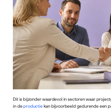
GRATIS BOEK
Voor opdrachtgevers
Voor kandidate
ONZE DIENSTEN
BRANCHES
RPO
Techniek
Interim Recruitment
Transport
Recruitment Marketing
Zorg
Contentcreatie
AI-oplossingen
Werken-bij websites
Dit is bijzonder waardevol in sectoren waar proje
in de
productie
kan bijvoorbeeld gedurende een pr