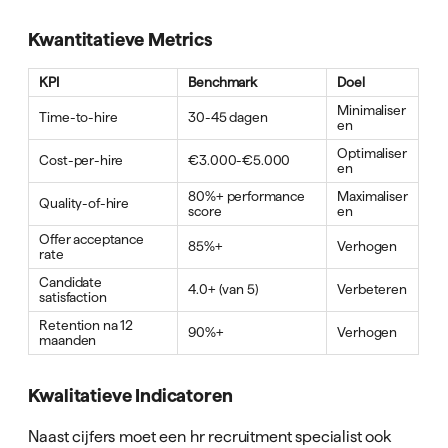
Kwantitatieve Metrics
KPI
Benchmark
Doel
Minimaliser
Time-to-hire
30-45 dagen
en
Optimaliser
Cost-per-hire
€3.000-€5.000
en
80%+ performance
Maximaliser
Quality-of-hire
score
en
Offer acceptance
85%+
Verhogen
rate
Candidate
4.0+ (van 5)
Verbeteren
satisfaction
Retention na 12
90%+
Verhogen
maanden
Kwalitatieve Indicatoren
Naast cijfers moet een hr recruitment specialist ook