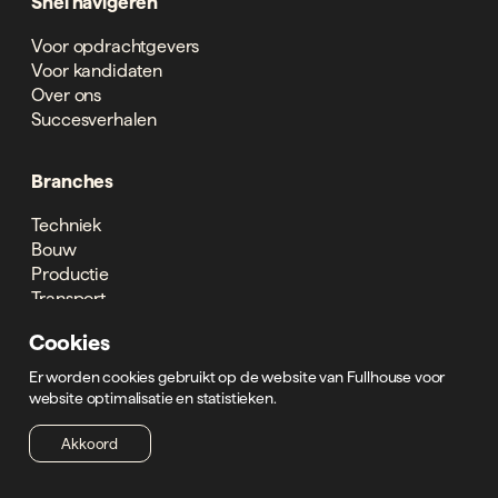
Snel navigeren
Voor opdrachtgevers
Voor kandidaten
Over ons
Succesverhalen
Branches
Techniek
Bouw
Productie
Transport
Logistiek
Cookies
Automotive
Er worden cookies gebruikt op de website van Fullhouse voor
website optimalisatie en statistieken.
Akkoord