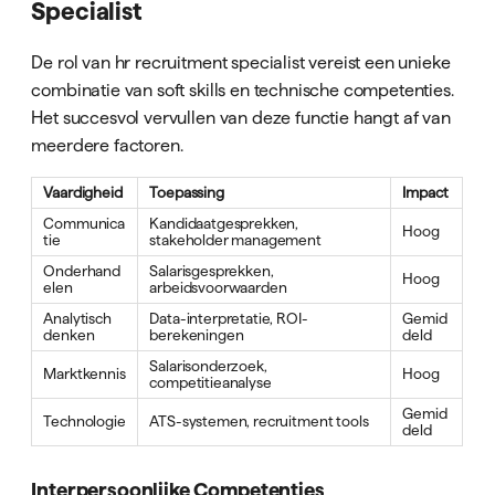
Specialist
De rol van hr recruitment specialist vereist een unieke
combinatie van soft skills en technische competenties.
Het succesvol vervullen van deze functie hangt af van
meerdere factoren.
Vaardigheid
Toepassing
Impact
Communica
Kandidaatgesprekken,
Hoog
tie
stakeholder management
Onderhand
Salarisgesprekken,
Hoog
elen
arbeidsvoorwaarden
Analytisch
Data-interpretatie, ROI-
Gemid
denken
berekeningen
deld
Salarisonderzoek,
Marktkennis
Hoog
competitieanalyse
Gemid
Technologie
ATS-systemen, recruitment tools
deld
Interpersoonlijke Competenties