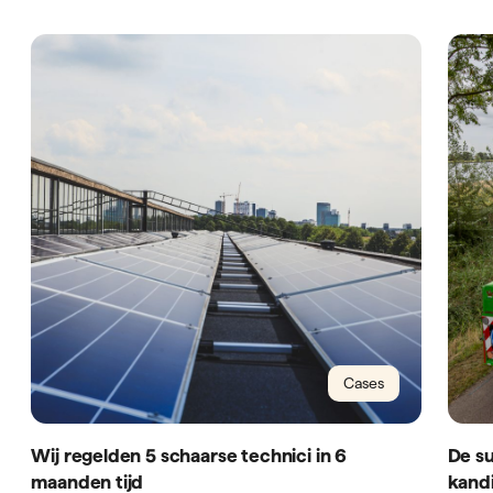
Cases
Wij regelden 5 schaarse technici in 6
De su
maanden tijd
kandi