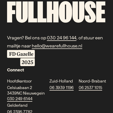
Vragen? Bel ons op
030 24 96 144
, of stuur een
mailtje naar
hello@wearefullhouse.nl
Connect
Hoofdkantoor
Zuid-Holland
Noord-Brabant
Celsiusbaan 2
06 3939 1196
06 2537 1015
3439NC Nieuwegein
030 249 6144
Gelderland
06 2395 7782